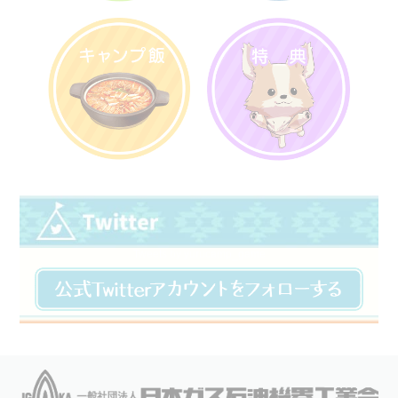
Tweets by yurucamp_game