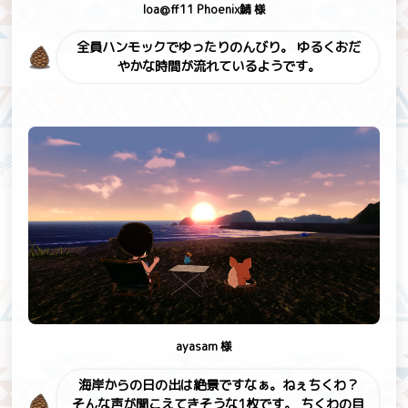
Ioa@ff11 Phoenix鯖 様
全員ハンモックでゆったりのんびり。
ゆるくおだ
やかな時間が流れているようです。
ayasam 様
海岸からの日の出は絶景ですなぁ。ねぇちくわ？
そんな声が聞こえてきそうな1枚です。
ちくわの目