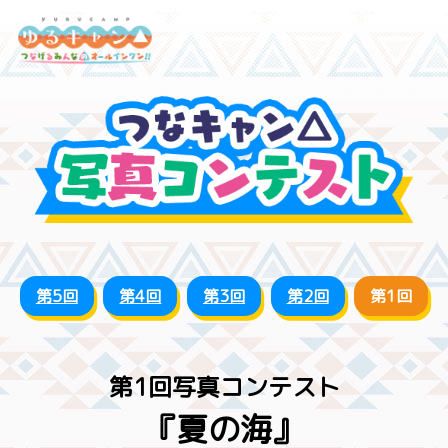
第5回
第4回
第3回
第2回
第1回
第1回写真コンテスト
『夏の海』