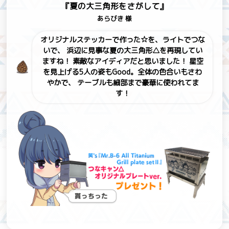
『夏の大三角形をさがして』
あらびき 様
オリジナルステッカーで作った☆を、ライトでつな
いで、
浜辺に見事な夏の大三角形△を再現してい
ますね！
素敵なアイディアだと思いました！
星空
を見上げる5人の姿もGood。全体の色合いもさわ
やかで、
テーブルも細部まで豪華に使われてま
す！